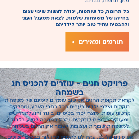
מזון, תרופות, ובגדים.
כל תרומה, כל שותפות, יכולה לעשות שינוי עצום
בחייהן של משפחות שלמות, לצאת ממעגל העוני
ולהבטיח עתיד טוב יותר לילדיהם
תורמים ומאירים
פרויקט חגים - עוזרים להכניס חג
בשמחה
לקראת תקופת החגים אנו שוב עומדים לימינם של משפחות
נזקקות ואלפי ילדים רעבים בכל רחבי הארץ, ומחלקים
קרטוני עופות, מוצרי יסוד בסיסיים, ביגוד והנעלה חדשים
ומענקים כספיים לנזקקים.
והכל במטרה לסייע בכבוד
למשפחות שבורות ועצובות לעבור את החגים בשמחה.
אנו פונים אליכם, עזרו לנו להכניס קרן אור בבתים חשוכים,