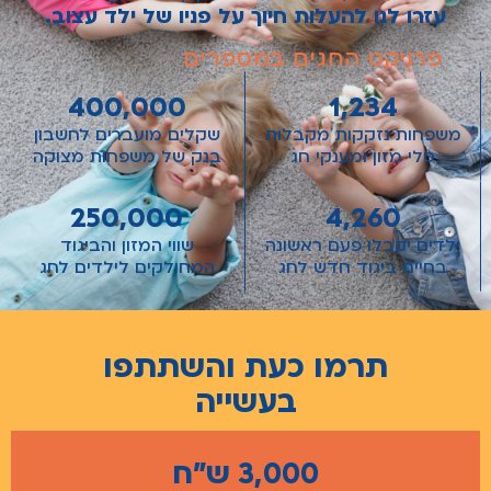
עזרו לנו להעלות חיוך על פניו של ילד עצוב.
פרויקט החגים במספרים
400,000
1,234
משפחות נזקקות מקבלות
שקלים מועברים לחשבון
סלי מזון ומענקי חג
בנק של משפחות מצוקה
250,000
4,260
ילדים יקבלו פעם ראשונה
שווי המזון והביגוד
בחיים ביגוד חדש לחג
המחולקים לילדים לחג
תרמו כעת והשתתפו
בעשייה
3,000 ש"ח