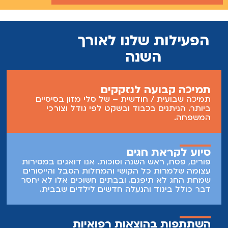
הפעילות שלנו לאורך
השנה
תמיכה קבועה לנזקקים
תמיכה שבועית / חודשית – של סלי מזון בסיסיים
ביותר. הניתנים בכבוד ובשקט לפי גודל וצורכי
המשפחה.
סיוע לקראת חגים
פורים, פסח, ראש השנה וסוכות. אנו דואגים במסירות
עצומה שלמרות כל הקושי והמחלות הסבל והייסורים
שמחת החג לא תיפגם. ובבתים חשוכים אלו לא יחסר
דבר כולל ביגוד והנעלה חדשים לילדים שבבית.
השתתפות בהוצאות רפואיות