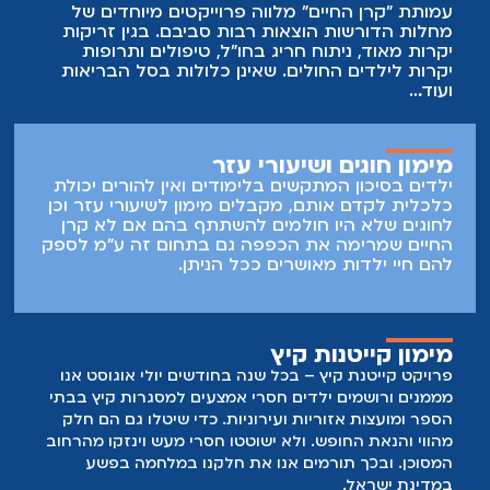
עמותת "קרן החיים" מלווה פרוייקטים מיוחדים של
מחלות הדורשות הוצאות רבות סביבם. בגין זריקות
יקרות מאוד, ניתוח חריג בחו"ל, טיפולים ותרופות
יקרות לילדים החולים. שאינן כלולות בסל הבריאות
ועוד…
מימון חוגים ושיעורי עזר
ילדים בסיכון המתקשים בלימודים ואין להורים יכולת
כלכלית לקדם אותם, מקבלים מימון לשיעורי עזר וכן
לחוגים שלא היו חולמים להשתתף בהם אם לא קרן
החיים שמרימה את הכפפה גם בתחום זה ע"מ לספק
להם חיי ילדות מאושרים ככל הניתן.
מימון קייטנות קיץ
פרויקט קייטנת קיץ – בכל שנה בחודשים יולי אוגוסט אנו
מממנים ורושמים ילדים חסרי אמצעים למסגרות קיץ בבתי
הספר ומועצות אזוריות ועירוניות. כדי שיטלו גם הם חלק
מהווי והנאת החופש. ולא ישוטטו חסרי מעש וינזקו מהרחוב
המסוכן. ובכך תורמים אנו את חלקנו במלחמה בפשע
במדינת ישראל.