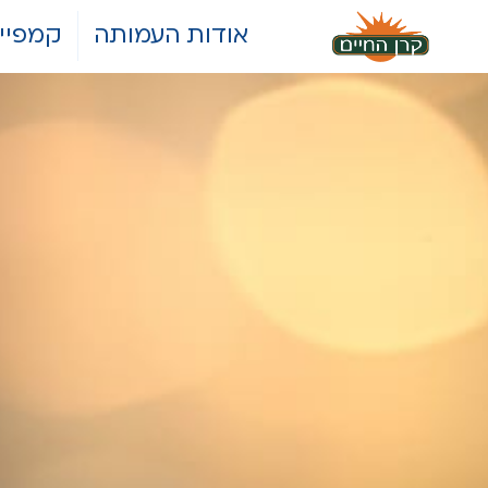
אודות העמותה
קמפיינ